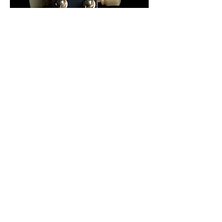
Subtítulo
Este es un párrafo. Haz clic en
Editar texto o doble clic en el cuadro
de texto para editarlo. Asegúrate de
agregar cualquier información
relevante que quieras compartir con
tus visitantes.