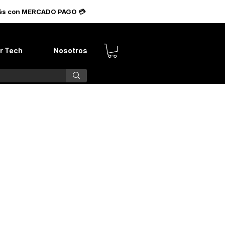
terés con MERCADO PAGO 💳
r Tech
Nosotros