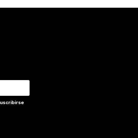
 la
 en
s.
e
n
uscribirse
Las Pelargonias 843
Oficina 407