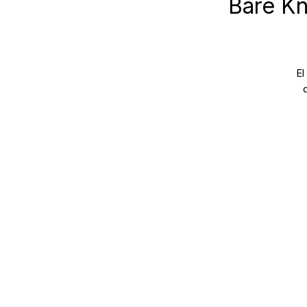
Bare Kn
El
cá
B
H