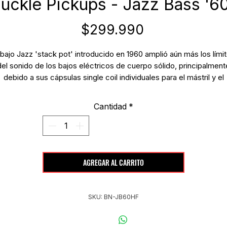
uckle Pickups - Jazz Bass '6
Precio
$299.990
 bajo Jazz 'stack pot' introducido en 1960 amplió aún más los lími
del sonido de los bajos eléctricos de cuerpo sólido, principalment
debido a sus cápsulas single coil individuales para el mástril y el
puente, combinables para una amplia gama de tonos. Los sets d
psulas de bajo Bare Knuckle J recrean con precisión el tono origi
Cantidad
*
del Jazz Bass 'Deluxe Model' de principios de los 60s.
'60 HF J Bajo
obinadas a mano con alambre de cobre 42AWG -con revestimien
eavy Formvar, siguiendo las especificaciones originales de los Ja
AGREGAR AL CARRITO
Bass sesenteros-, las cápsulas '60 HF J Bass recrean el anhelad
tono de los 'stack pot'. Cada bobina está alimentada por imanes
Alnico V biselados a mano, con un dos polos magnéticos por cad
SKU: BN-JB60HF
cuerda.