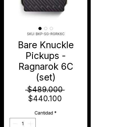
SKU: BKP-SG-RGRK6C
Bare Knuckle
Pickups -
Ragnarok 6C
(set)
Precio
 $489.000 
Precio
$440.100
de
Cantidad
*
oferta