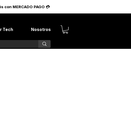
terés con MERCADO PAGO 💳
r Tech
Nosotros