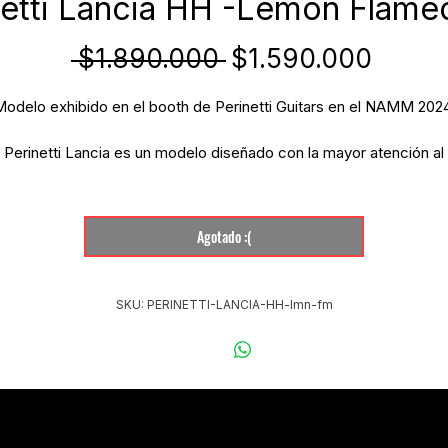
netti Lancia HH -Lemon Flame
Precio
Preci
 $1.890.000 
$1.590.000
de
Modelo exhibido en el booth de Perinetti Guitars en el NAMM 2024
oferta
Perinetti Lancia es un modelo diseñado con la mayor atención al
detalle. Es el calce perfecto entre una estética vintage y specs
modernos.
Agotado :(
SKU: PERINETTI-LANCIA-HH-lmn-fm