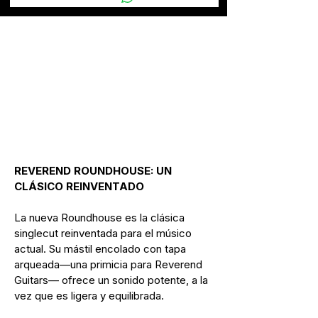
de arce
flameado
CÁPSULAS.
HyperVintage
Puente /
HyperVintage
Mástil
PUENTE.
TOM con
stop tail
REVEREND ROUNDHOUSE: UN 
CLÁSICO REINVENTADO
BRAZO.
Korina de 3
piezas
La nueva Roundhouse es la clásica 
singlecut reinventada para el músico 
ESCALA.
24 3/4"
actual. Su mástil encolado con tapa 
arqueada—una primicia para Reverend 
PERFIL.
Óvalado
Guitars— ofrece un sonido potente, a la 
(medio)
vez que es ligera y equilibrada. 