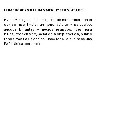
CUERDAS.
10-46
HUMBUCKERS RAILHAMMER HYPER VINTAGE
Hyper Vintage es la humbucker de Railhammer con el 
sonido más limpio, un tono abierto y percusivo, 
agudos brillantes y medios relajados. Ideal para 
blues, rock clásico, metal de la vieja escuela, punk y 
tonos más tradicionales. Hace todo lo que hace una 
PAF clásica, pero mejor.