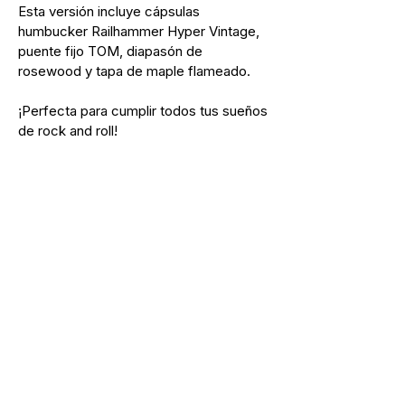
DIAPASÓN.
Rosewood
Esta versión incluye cápsulas 
humbucker Railhammer Hyper Vintage, 
(12")
puente fijo TOM, diapasón de 
rosewood y tapa de maple flameado. 
TRASTES.
22 - 0.110"W
x 0.050"H
¡Perfecta para cumplir todos tus sueños 
de rock and roll!
ALMA.
Acción dual,
acceso por
headstock
CLAVIJAS.
Reverend
Pin-Lock
NUT.
43mm ancho
- Boneite
CONTROLES.
Volumen,
Tono, Bajos,
3-Way switch