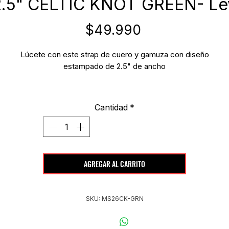
2.5" CELTIC KNOT GREEN- Le
Precio
$49.990
Lúcete con este strap de cuero y gamuza con diseño
estampado de 2.5" de ancho
Ensamblado a mano en Nueva Escocia, Canadá!
Cantidad
*
AGREGAR AL CARRITO
SKU: MS26CK-GRN