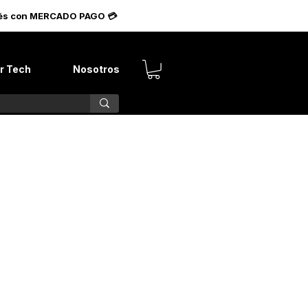
terés con MERCADO PAGO 💳
r Tech
Nosotros