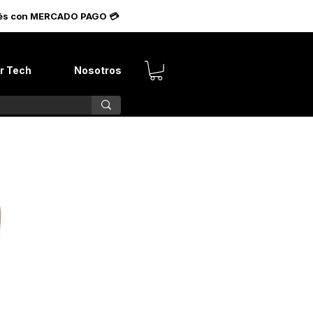
terés con MERCADO PAGO 💳
r Tech
Nosotros