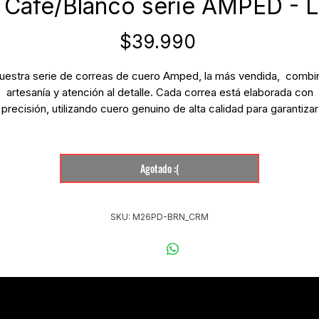
" Café/Blanco serie AMPED - L
Precio
$39.990
uestra serie de correas de cuero Amped, la más vendida, combi
artesanía y atención al detalle. Cada correa está elaborada con
precisión, utilizando cuero genuino de alta calidad para garantizar
durabilidad y longevidad.
Ajuste tipo escalera que va desde 37" a 51".
Agotado :(
Cuero de calidad premium negro con relleno de espuma.
Hecha a mano en Nueva Escocia, Canadá
SKU: M26PD-BRN_CRM