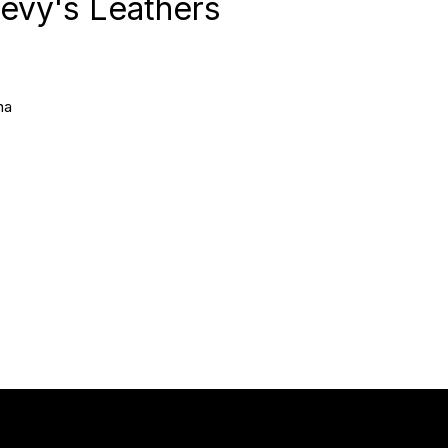
evy's Leathers
na