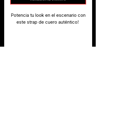
Potencia tu look en el escenario con
este strap de cuero auténtico!
Fabricado a mano en Nueva
Escocia, Canadá, con materiales de
Especificaciones
la más alta calidad.
COLOR.
Café
USOS.
Guitarra/Bajo
MATERIAL.
Cuero
ANCHO.
3"
LARGO.
52"
ORIGEN.
Canadá