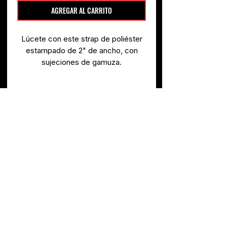
AGREGAR AL CARRITO
Lúcete con este strap de poliéster
estampado de 2" de ancho, con
sujeciones de gamuza.
Ensamblado a mano en Nueva
Especificaciones
Escocia, Canadá!
COLOR.
Multicolor
USO.
Guitarra/Bajo
MATERIAL.
Poliéster
ANCHO.
2"
LARGO.
60"