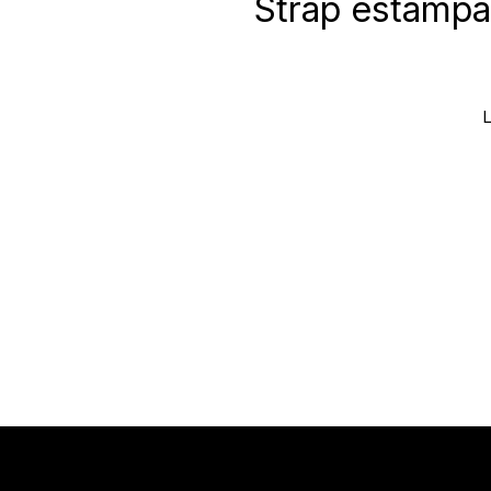
Strap estampa
L