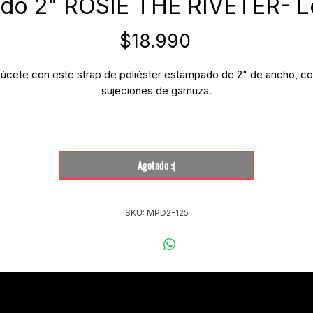
do 2" ROSIE THE RIVETER- L
Precio
$18.990
úcete con este strap de poliéster estampado de 2" de ancho, c
sujeciones de gamuza.
Ensamblado a mano en Nueva Escocia, Canadá!
Agotado :(
SKU: MPD2-125