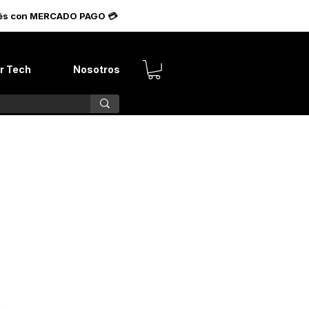
terés con MERCADO PAGO 💳
r Tech
Nosotros