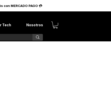
terés con MERCADO PAGO 💳
r Tech
Nosotros