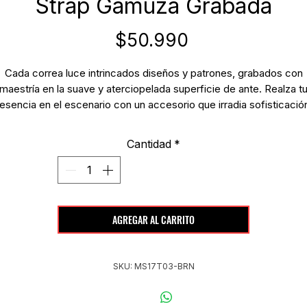
Strap Gamuza Grabada
Precio
$50.990
Cada correa luce intrincados diseños y patrones, grabados con
maestría en la suave y aterciopelada superficie de ante. Realza t
esencia en el escenario con un accesorio que irradia sofisticació
estilo artístico.
Cantidad
*
AGREGAR AL CARRITO
SKU: MS17T03-BRN