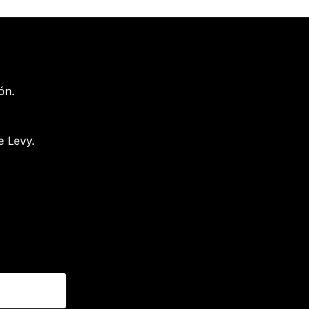
ón.
e Levy.