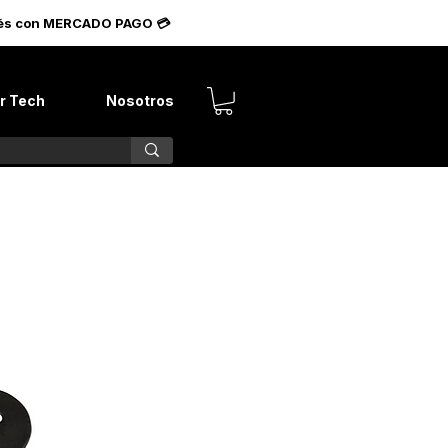
terés con MERCADO PAGO 💳
r Tech
Nosotros