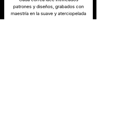
patrones y diseños, grabados con
maestría en la suave y aterciopelada
superficie de ante. Realza tu
presencia en el escenario con un
accesorio que irradia sofisticación y
estilo artístico.
Correa de guitarra de gamuza
negra de 2 1/2" de ancho de Levy.
Ajustable a 54,5".
Un diseño de murciélagos y
respaldo de gamuza.
Diseñado por los diseñadores de
Las Pelargonias 843
Oficina 407
moda líderes en la industria de
Concón, Chile
Levy.
+56 9 6122 2472