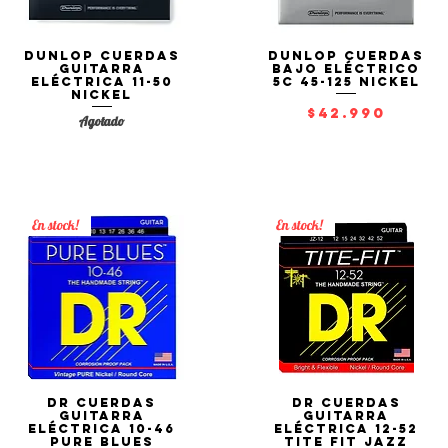
Dunlop Cuerdas
Dunlop Cuerdas
Vista rápida
Vista rápida
Guitarra
Bajo Eléctrico
Eléctrica 11-50
5C 45-125 Nickel
Nickel
Precio
$42.990
Agotado
En stock!
En stock!
DR Cuerdas
DR Cuerdas
Vista rápida
Vista rápida
Guitarra
Guitarra
Eléctrica 10-46
Eléctrica 12-52
PURE BLUES
TITE FIT Jazz