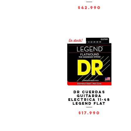
Precio
$42.990
En stock!
DR Cuerdas
Vista rápida
Guitarra
Electrica 11-48
LEGEND Flat
Precio
$17.990