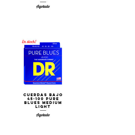
Agotado
En stock!
Cuerdas Bajo
Vista rápida
45-100 PURE
BLUES Medium
Light
Agotado