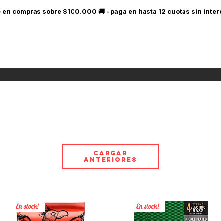
le en compras sobre $100.000 🚚 - paga en hasta 12 cuotas sin in
rras
Amps y Efectos
Accesorios
Guita
Cargar
anteriores
En stock!
En stock!