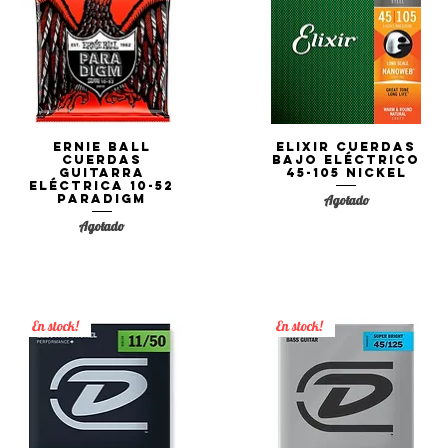
Ernie Ball
Elixir Cuerdas
Vista rápida
Vista rápida
Cuerdas
Bajo Eléctrico
Guitarra
45-105 Nickel
Eléctrica 10-52
PARADIGM
Agotado
Agotado
En stock!
En stock!