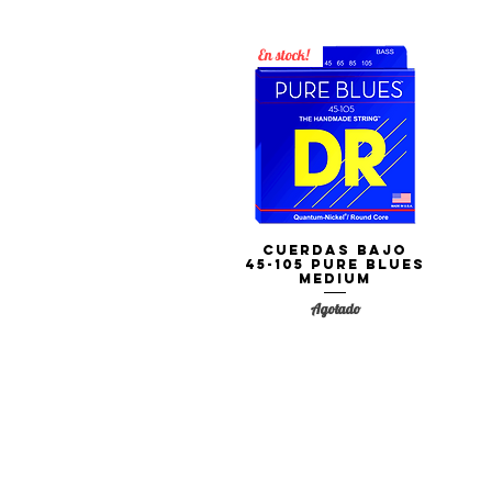
En stock!
Cuerdas Bajo
Vista rápida
45-105 PURE BLUES
Medium
Agotado