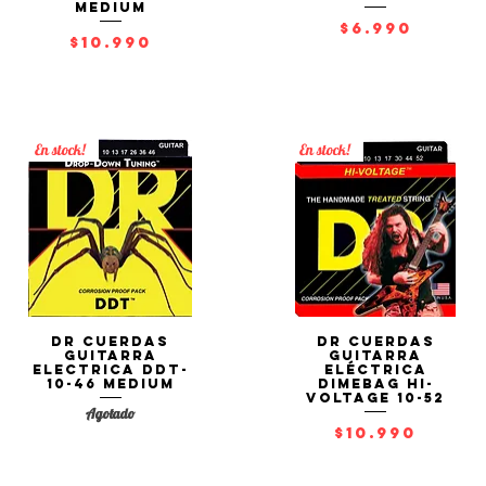
Medium
Precio
$6.990
Precio
$10.990
En stock!
En stock!
DR Cuerdas
DR Cuerdas
Vista rápida
Vista rápida
Guitarra
Guitarra
Electrica DDT-
Eléctrica
10-46 Medium
Dimebag Hi-
Voltage 10-52
Agotado
Precio
$10.990