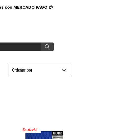
terés con MERCADO PAGO 💳
r Tech
Nosotros
Ordenar por
En stock!