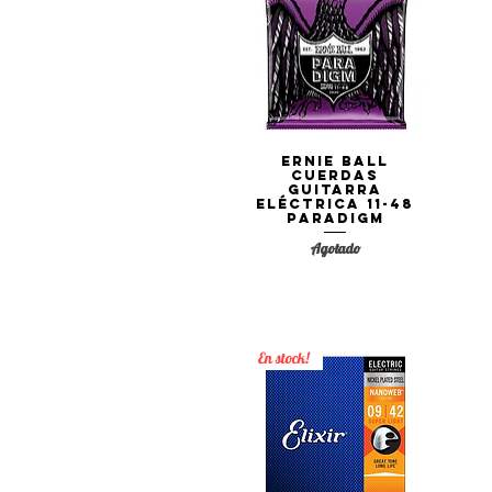
Ernie Ball
Vista rápida
Cuerdas
Guitarra
Eléctrica 11-48
PARADIGM
Agotado
En stock!