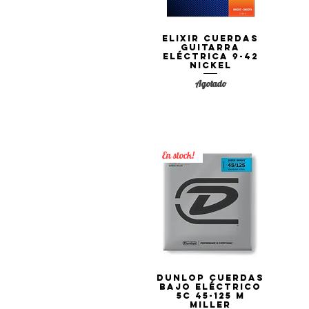
Elixir Cuerdas
Vista rápida
Guitarra
Eléctrica 9-42
Nickel
Agotado
En stock!
Dunlop Cuerdas
Vista rápida
Bajo Eléctrico
5C 45-125 M
Miller