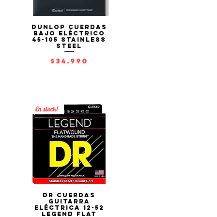
Dunlop Cuerdas
Vista rápida
Bajo Eléctrico
45-105 Stainless
Steel
Precio
$34.990
En stock!
DR Cuerdas
Vista rápida
Guitarra
Eléctrica 12-52
LEGEND Flat