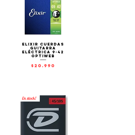
Elixir Cuerdas
Vista rápida
Guitarra
Eléctrica 9-42
OPTIWEB
Precio
$20.990
En stock!