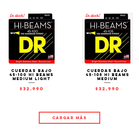
En stock!
En stock!
Cuerdas Bajo
Cuerdas Bajo
Vista rápida
Vista rápida
45-100 HI BEAMS
45-105 HI BEAMS
Medium Light
Medium
Precio
Precio
$32.990
$32.990
Cargar más